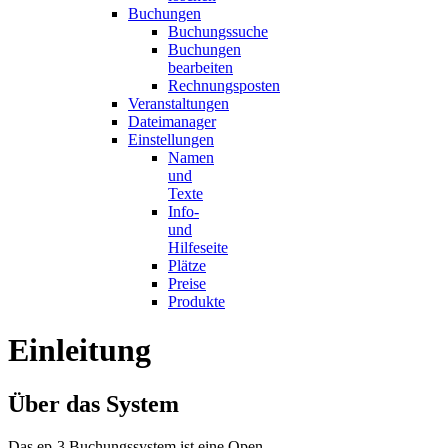
Buchungen
Buchungssuche
Buchungen
bearbeiten
Rechnungsposten
Veranstaltungen
Dateimanager
Einstellungen
Namen
und
Texte
Info-
und
Hilfeseite
Plätze
Preise
Produkte
Einleitung
Über das System
Das ep-3 Buchungssystem ist eine Open