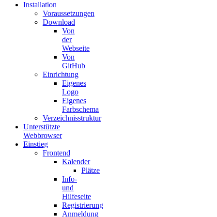
Installation
Voraussetzungen
Download
Von
der
Webseite
Von
GitHub
Einrichtung
Eigenes
Logo
Eigenes
Farbschema
Verzeichnisstruktur
Unterstützte
Webbrowser
Einstieg
Frontend
Kalender
Plätze
Info-
und
Hilfeseite
Registrierung
Anmeldung