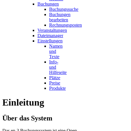
Buchungen
Buchungssuche
Buchungen
bearbeiten
Rechnungsposten
Veranstaltungen
Dateimanager
Einstellungen
Namen
und
Texte
Info-
und
Hilfeseite
Plätze
Preise
Produkte
Einleitung
Über das System
Das ep-3 Buchungssystem ist eine Open