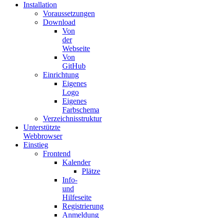
Installation
Voraussetzungen
Download
Von
der
Webseite
Von
GitHub
Einrichtung
Eigenes
Logo
Eigenes
Farbschema
Verzeichnisstruktur
Unterstützte
Webbrowser
Einstieg
Frontend
Kalender
Plätze
Info-
und
Hilfeseite
Registrierung
Anmeldung