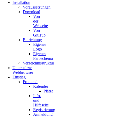
Installation
Voraussetzungen
Download
Von
der
Webseite
Von
GitHub
Einrichtung
Eigenes
Logo
Eigenes
Farbschema
Verzeichnisstruktur
Unterstützte
Webbrowser
Einstieg
Frontend
Kalender
Plätze
Info-
und
Hilfeseite
Registrierung
Anmeldung