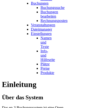
Buchungen
Buchungssuche
Buchungen
bearbeiten
Rechnungsposten
Veranstaltungen
Dateimanager
Einstellungen
Namen
und
Texte
Info-
und
Hilfeseite
Plätze
Preise
Produkte
Einleitung
Über das System
Das ep-3 Buchungssystem ist eine Open